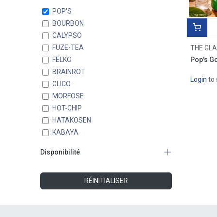
SUCRÉS
POP'S
NON FOOD
BOURBON
PROMO
CALYPSO
DESSERT
FUZE-TEA
Pop's Go
FELKO
BRAINROT
Login
to 
GLICO
MORFOSE
HOT-CHIP
HATAKOSEN
KABAYA
MEITO
Disponibilité
SAKUMA
SAMYANG
Masquer les articles en rupture de
stock
KANRO
RÉINITIALISER
ONE PIECE
SPY X FAMILY