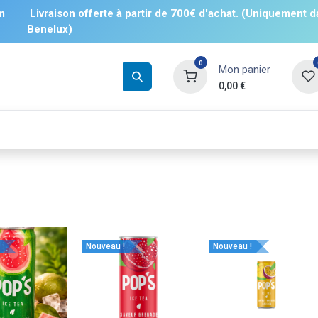
m
Livraison offerte à partir de 700€ d'achat. (Uniquement d
Benelux)
0
Mon panier
0,00
€
Boissons
Salés
Sucrés
❄️ Surgelé
Nouveau !
Nouveau !