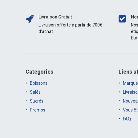
KIRIN
SANYO SAPPORO
CALBEE
Livraison Gratuit
Nor
TOKYO REVENGERS
Livraison offerte à partir de 700€
Nos
ENSKY
d'achat.
éti
Eur
CORIS
MOCHI
HAYAKAWA
LOTTE
UHA
Categories
Liens ut
POKEMON
Boissons
Marque
KIRBY
Salés
Livrais
DRAGON BALL
MINI TAIYAKI
Sucrés
Nouveau
YAMAZAKI PICOLA
Promos
Vous êt
CHUCCHU
FAQ
YAOKIN
DIAMOND