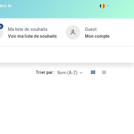
ans le
0
Ma liste de souhaits
Guest
Voir ma liste de souhaits
Mon compte
DISCOVER
s
Non Food
Promos
Nouveau Client
Trier par :
Nom (A-Z)