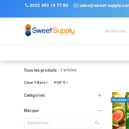
Se rendre au contenu
​
0032 493 19 77 83 ​
sales@sweet-supply.co
TRENDS
Nouveauté
De retour en stock
Tiktok
- 3 articles
Tous les produits
Clear Filters
POP'S
Catégories
Nouveau !
Tous les produits
Marque
BOISSONS
(3)
SALÉS