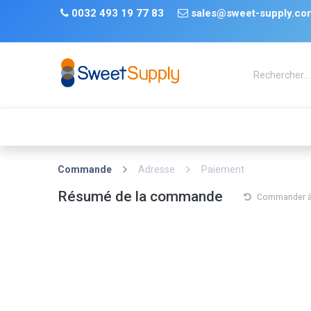
Se rendre au contenu
​
0032 493 19 77 83 ​
sales@sweet-supply.co
TRENDS
Nouveauté
De retour en stock
Tiktok
Commande
Adresse
Paiement
Résumé de la commande
Commander à