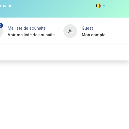
ans le
0
Ma liste de souhaits
Guest
Voir ma liste de souhaits
Mon compte
DISCOVER
s
Non Food
Promos
Nouveau Client