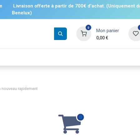
m
Livraison offerte à partir de 700€ d'achat. (Uniquement d
Benelux)
0
Mon panier
0,00
€
Boissons
Salés
Sucrés
❄️ Surgelé
 nouveau rapidement