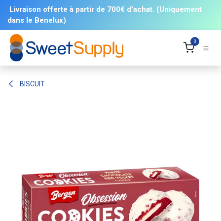
Se rendre au contenu
Livraison offerte à partir de 700€ d'achat. (Uniquement
dans le Benelux)
0
BISCUIT