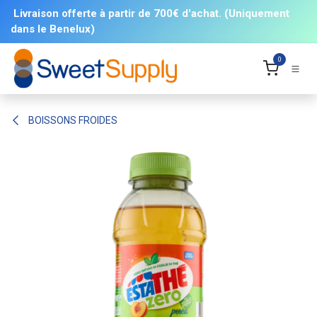
Se rendre au contenu
Livraison offerte à partir de 700€ d'achat. (Uniquement
dans le Benelux)
0
BOISSONS FROIDES