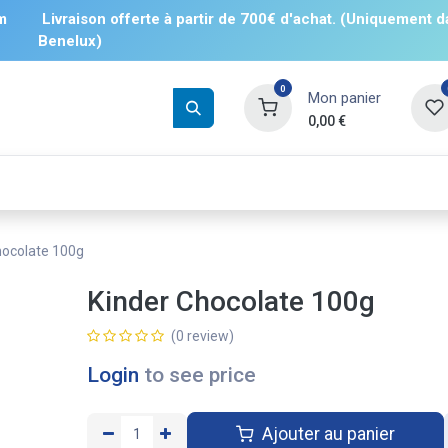
m
Livraison offerte à partir de 700€ d'achat. (Uniquement d
Benelux)
0
Mon panier
0,00
€
Boissons
Salés
Sucrés
❄️ Surgelé
hocolate 100g
Kinder Chocolate 100g
(0 review)
Login
to see price
Ajouter au panier