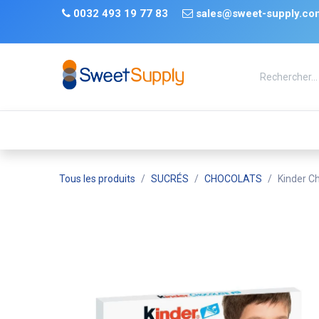
Se rendre au contenu
​
0032 493 19 77 83 ​
sales@sweet-supply.co
TRENDS
Nouveauté
De retour en stock
Tiktok
Tous les produits
SUCRÉS
CHOCOLATS
Kinder C