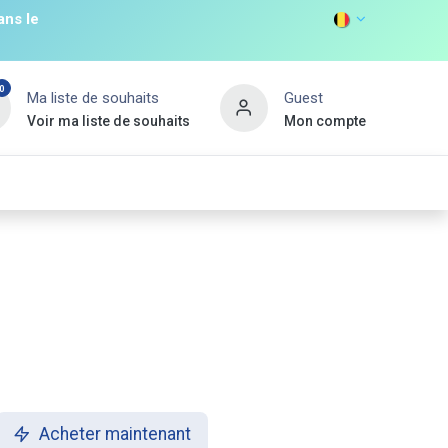
ans le
0
Ma liste de souhaits
Guest
Voir ma liste de souhaits
Mon compte
DISCOVER
s
Non Food
Promos
Nouveau Client
Acheter maintenant