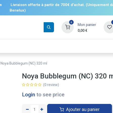
m
Livraison offerte à partir de 700€ d'achat. (Uniquement d
Benelux)
0
Mon panier
0,00
€
Boissons
Salés
Sucrés
❄️ Surgelé
Noya Bubblegum (NC) 320 ml
Noya Bubblegum (NC) 320 
(0 review)
Login
to see price
Ajouter au panier