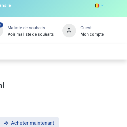
ans le
0
Ma liste de souhaits
Guest
Voir ma liste de souhaits
Mon compte
DISCOVER
s
Non Food
Promos
Nouveau Client
ml
Acheter maintenant