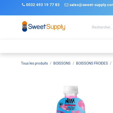
Se rendre au contenu
​
0032 493 19 77 83 ​
sales@sweet-supply.co
TRENDS
Nouveauté
De retour en stock
Tiktok
Tous les produits
BOISSONS
BOISSONS FROIDES