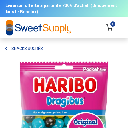
Se rendre au contenu
Livraison offerte à partir de 700€ d'achat. (Uniquement
dans le Benelux)
0
SNACKS SUCRÉS