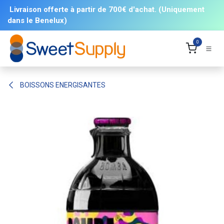
Se rendre au contenu
Livraison offerte à partir de 700€ d'achat. (Uniquement
dans le Benelux)
0
BOISSONS ENERGISANTES