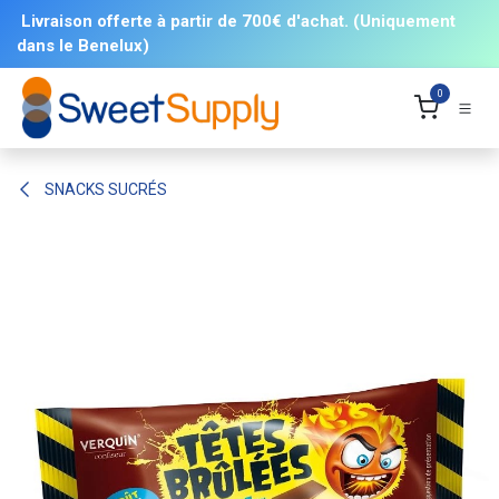
Se rendre au contenu
Livraison offerte à partir de 700€ d'achat. (Uniquement
dans le Benelux)
0
SNACKS SUCRÉS