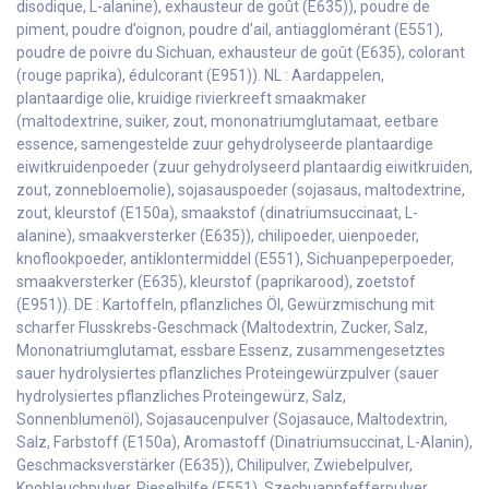
disodique, L-alanine), exhausteur de goût (E635)), poudre de
piment, poudre d’oignon, poudre d’ail, antiagglomérant (E551),
poudre de poivre du Sichuan, exhausteur de goût (E635), colorant
(rouge paprika), édulcorant (E951)). NL : Aardappelen,
plantaardige olie, kruidige rivierkreeft smaakmaker
(maltodextrine, suiker, zout, mononatriumglutamaat, eetbare
essence, samengestelde zuur gehydrolyseerde plantaardige
eiwitkruidenpoeder (zuur gehydrolyseerd plantaardig eiwitkruiden,
zout, zonnebloemolie), sojasauspoeder (sojasaus, maltodextrine,
zout, kleurstof (E150a), smaakstof (dinatriumsuccinaat, L-
alanine), smaakversterker (E635)), chilipoeder, uienpoeder,
knoflookpoeder, antiklontermiddel (E551), Sichuanpeperpoeder,
smaakversterker (E635), kleurstof (paprikarood), zoetstof
(E951)). DE : Kartoffeln, pflanzliches Öl, Gewürzmischung mit
scharfer Flusskrebs-Geschmack (Maltodextrin, Zucker, Salz,
Mononatriumglutamat, essbare Essenz, zusammengesetztes
sauer hydrolysiertes pflanzliches Proteingewürzpulver (sauer
hydrolysiertes pflanzliches Proteingewürz, Salz,
Sonnenblumenöl), Sojasaucenpulver (Sojasauce, Maltodextrin,
Salz, Farbstoff (E150a), Aromastoff (Dinatriumsuccinat, L-Alanin),
Geschmacksverstärker (E635)), Chilipulver, Zwiebelpulver,
Knoblauchpulver, Rieselhilfe (E551), Szechuanpfefferpulver,