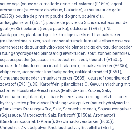
sauce soja (sauce soja, maltodextrine, sel, colorant (E150a), agent
aromatisant (succinate disodique, L-alanine), exhausteur de goût
(E635)), poudre de piment, poudre d’oignon, poudre d’ail,
antiagglomérant (E551), poudre de poivre du Sichuan, exhausteur de
goût (E635), colorant (rouge paprika), édulcorant (E951)). NL :
Aardappelen, plantaardige olie, kruidige rivierkreeft smaakmaker
(maltodextrine, suiker, zout, mononatriumglutamaat, eetbare essence,
samengestelde zuur gehydrolyseerde plantaardige eiwitkruidenpoeder
(zuur gehydrolyseerd plantaardig eiwitkruiden, zout, zonnebloemolie),
sojasauspoeder (sojasaus, maltodextrine, zout, kleurstof (E150a),
smaakstof (dinatriumsuccinaat, L-alanine), smaakversterker (E635)),
chilipoeder, uienpoeder, knoflookpoeder, antiklontermiddel (E551),
Sichuanpeperpoeder, smaakversterker (E635), kleurstof (paprikarood),
zoetstof (E951)). DE : Kartoffeln, pflanzliches Öl, Gewürzmischung mit
scharfer Flusskrebs-Geschmack (Maltodextrin, Zucker, Salz,
Mononatriumglutamat, essbare Essenz, zusammengesetztes sauer
hydrolysiertes pflanzliches Proteingewürzpulver (sauer hydrolysiertes
pflanzliches Proteingewürz, Salz, Sonnenblumenöl), Sojasaucenpulver
(Sojasauce, Maltodextrin, Salz, Farbstoff (E150a), Aromastoff
(Dinatriumsuccinat, L-Alanin), Geschmacksverstärker (E635)),
Chilipulver, Zwiebelpulver, Knoblauchpulver, Rieselhilfe (E551),