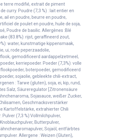
terre modifié, extrait de piment
de curry. Poudre (7,3 %) : lait entier en
, ail en poudre, beurre en poudre,
ficiel de poulet en poudre, huile de soja,
isé, Poudre de basilic. Allergènes :Blé
cake (83.8%): rijst, geraffineerd zout,
.9%): water, kunstmatige kippensmaak,
lie, ui, rode peperzaadolie,
flook, gemodificeerd aardappelzetmeel,
rpoeder, kerriepoeder. Poeder (7,3%): volle
flookpoeder, boterpoeder, gemodificeerd
der, sojaolie, gebleekte chili-extract,
enen : Tarwe (gluten), soja, ei, kip, rund,
rtes Salz, Säureregulator [Zitronensäure
 Hähnchenaroma, Sojasauce, weißer Zucker,
en Chili­samen, Geschmacksverstärker
Kartoffelstärke, extrahierter Chili
 Pulver (7,3 %):Vollmilchpulver,
 Knoblauchpulver, Butterpulver,
 Hähnchenaromapulver, Sojaöl, entfärbtes
ikumpulver. Allergene : Weizen (Gluten),