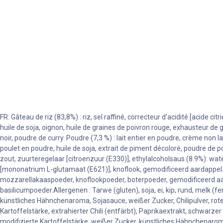
FR: Gâteau de riz (83,8%) : riz, sel raffiné, correcteur d'acidité [acide c
huile de soja, oignon, huile de graines de poivron rouge, exhausteur de
noir, poudre de curry. Poudre (7,3 %) : lait entier en poudre, crème non
poulet en poudre, huile de soja, extrait de piment décoloré, poudre de poivr
zout, zuurteregelaar [citroenzuur (E330)], ethylalcoholsaus (8.9%): wate
[mononatrium L-glutamaat (E621)], knoflook, gemodificeerd aardappelzet
mozzarellakaaspoeder, knoflookpoeder, boterpoeder, gemodificeerd aard
basilicumpoeder.Allergenen : Tarwe (gluten), soja, ei, kip, rund, melk (
künstliches Hähnchenaroma, Sojasauce, weißer Zucker, Chilipulver, rote
Kartoffelstärke, extrahierter Chili (entfärbt), Paprikaextrakt, schwarze
modifizierte Kartoffelstärke, weißer Zucker, künstliches Hähnchenaromapu