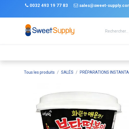
Se rendre au contenu
​
0032 493 19 77 83 ​
sales@sweet-supply.co
TRENDS
Nouveauté
De retour en stock
Tiktok
Tous les produits
SALÉS
PRÉPARATIONS INSTANT