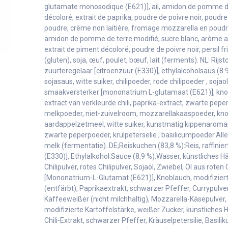
glutamate monosodique (E621)], ail, amidon de pomme de 
décoloré, extrait de paprika, poudre de poivre noir, poudre 
poudre, crème non laitière, fromage mozzarella en poudre
amidon de pomme de terre modifié, sucre blanc, arôme arti
extrait de piment décoloré, poudre de poivre noir, persil fr
(gluten), soja, œuf, poulet, bœuf, lait (ferments). NL: Rijst
zuurteregelaar [citroenzuur (E330)], ethylalcoholsaus (8
sojasaus, witte suiker, chilipoeder, rode chilipoeder , sojao
smaakversterker [mononatrium L-glutamaat (E621)], kno
extract van verkleurde chili, paprika-extract, zwarte pepe
melkpoeder, niet-zuivelroom, mozzarellakaaspoeder, kno
aardappelzetmeel, witte suiker, kunstmatig kippenaromapoe
zwarte peperpoeder, krulpeterselie , basilicumpoeder.Allerg
melk (fermentatie). DE;Reiskuchen (83,8 %):Reis, raffinie
(E330)], Ethylalkohol.Sauce (8,9 %):Wasser, künstliches
Chilipulver, rotes Chilipulver, Sojaöl, Zwiebel, Öl aus rot
[Mononatrium-L-Glutamat (E621)], Knoblauch, modifizierte 
(entfärbt), Paprikaextrakt, schwarzer Pfeffer, Currypulver.
Kaffeeweißer (nicht milchhaltig), Mozzarella-Käsepulver,
modifizierte Kartoffelstärke, weißer Zucker, künstliches
Chili-Extrakt, schwarzer Pfeffer, Kräusel­petersilie, Basil