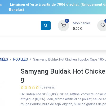
m
Livraison offerte à partir de 700€ d'achat. (Uniquement d
Benelux)
0
Mon panier
0,00
€
Boissons
Salés
Sucrés
❄️ Surgelé
ANÉES
NOUILLES
Samyang Buldak Hot Chicken Topokki Cups 185 
Samyang Buldak Hot Chicke
g
(0 review)
FR: Gâteau de riz (83,8%) : riz, sel raffiné, correcteur d'aci
éthylique (8,9 %) : eau, arôme artificiel de poulet, sauce 
rouge Poudre, huile de soja, oignon, huile de graines de p