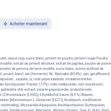
Acheter maintenant
de poulet, sauce soja, sucre blanc, piment en poudre, piment rouge Poudre,
odifié, extrait de piment décoloré, extrait de paprika, poudre de poivre
, amidon de pomme de terre modifié, sucre blanc, arôme artificiel de
, poulet, bœuf, lait (ferments). NL: Rijstcake (83.8%): rijst, geraffineerd
ilipoeder , sojaolie, ui, rode peperzaadolie, smaakversterker
r, kerriepoeder. Poeder (7,3%): volle melkpoeder, niet-zuivelroom,
bleekte chili-extract, zwarte peperpoeder, krulpeterselie ,
tor [Zitronensäure (E330)], Ethylalkohol.Sauce (8,9 %):Wasser,
rstärker [Mononatrium-L-Glutamat (E621)], Knoblauch, modifizierte
ht milchhaltig), Mozzarella-Käsepulver, Knoblauchpulver, Butterpulver,
ilie, Basilikumpulver. Allergene : Weizen (Gluten), Soja, Ei, Huhn, Rind,