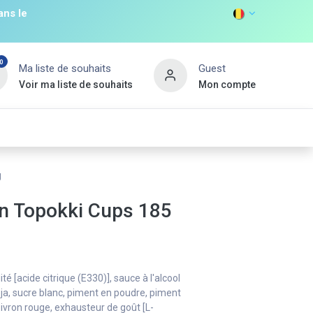
ans le
0
Ma liste de souhaits
Guest
Voir ma liste de souhaits
Mon compte
DISCOVER
s
Non Food
Promos
Nouveau Client
g
n Topokki Cups 185
dité [acide citrique (E330)], sauce à l'alcool
soja, sucre blanc, piment en poudre, piment
oivron rouge, exhausteur de goût [L-