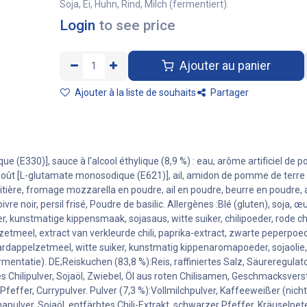
Soja, Ei, Huhn, Rind, Milch (fermentiert).
Login
to see price
Ajouter au panier
Ajouter à la liste de souhaits
Partager
itrique (E330)], sauce à l'alcool éthylique (8,9 %) : eau, arôme artificiel 
 goût [L-glutamate monosodique (E621)], ail, amidon de pomme de terre m
 laitière, fromage mozzarella en poudre, ail en poudre, beurre en poudre
e noir, persil frisé, Poudre de basilic. Allergènes :Blé (gluten), soja, œuf
r, kunstmatige kippensmaak, sojasaus, witte suiker, chilipoeder, rode ch
meel, extract van verkleurde chili, paprika-extract, zwarte peperpoede
appelzetmeel, witte suiker, kunstmatig kippenaromapoeder, sojaolie, ge
fermentatie). DE;Reiskuchen (83,8 %):Reis, raffiniertes Salz, Säureregula
s Chilipulver, Sojaöl, Zwiebel, Öl aus roten Chili­samen, Geschmacksve
r Pfeffer, Currypulver. Pulver (7,3 %):Vollmilchpulver, Kaffeeweißer (nic
lver, Sojaöl, entfärbtes Chili-Extrakt, schwarzer Pfeffer, Kräusel­peters