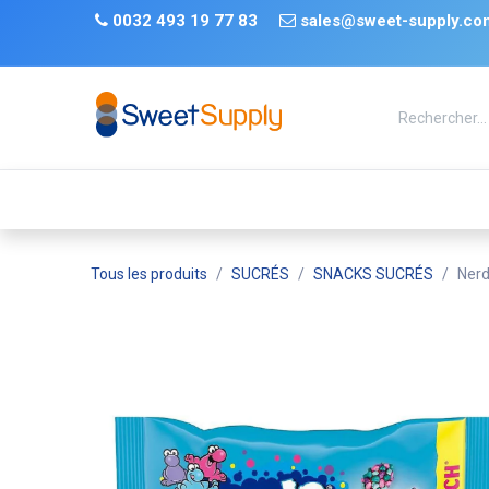
Se rendre au contenu
​
0032 493 19 77 83 ​
sales@sweet-supply.co
TRENDS
Nouveauté
De retour en stock
Tiktok
Tous les produits
SUCRÉS
SNACKS SUCRÉS
Nerd