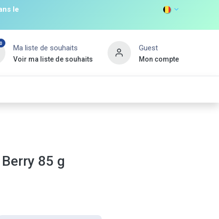
ans le
0
Ma liste de souhaits
Guest
Voir ma liste de souhaits
Mon compte
DISCOVER
s
Non Food
Promos
Nouveau Client
Berry 85 g