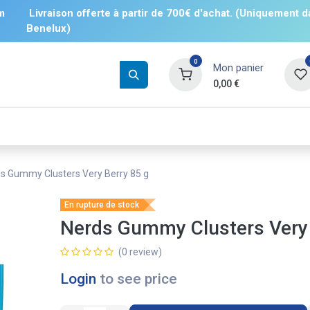
m
Livraison offerte à partir de 700€ d'achat. (Uniquement d
Benelux)
0
Mon panier
0,00
€
Boissons
Salés
Sucrés
❄️ Surgelé
s Gummy Clusters Very Berry 85 g
En rupture de stock
Nerds Gummy Clusters Very 
(0 review)
Login
to see price