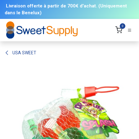
Se rendre au contenu
Livraison offerte à partir de 700€ d'achat. (Uniquement
dans le Benelux)
0
USA SWEET