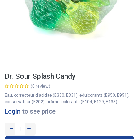
Dr. Sour Splash Candy
(0 review)
Eau, correcteur d'acidité (E330, E331), édulcorants (E950, E951),
conservateur (E202), arôme, colorants (E104, E129, E133).
Login
to see price