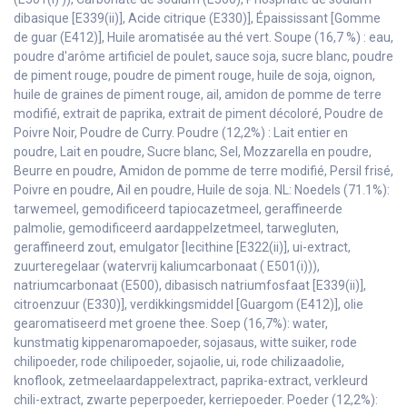
dibasique [E339(ii)], Acide citrique (E330)], Épaississant [Gomme
de guar (E412)], Huile aromatisée au thé vert. Soupe (16,7 %) : eau,
poudre d'arôme artificiel de poulet, sauce soja, sucre blanc, poudre
de piment rouge, poudre de piment rouge, huile de soja, oignon,
huile de graines de piment rouge, ail, amidon de pomme de terre
modifié, extrait de paprika, extrait de piment décoloré, Poudre de
Poivre Noir, Poudre de Curry. Poudre (12,2%) : Lait entier en
poudre, Lait en poudre, Sucre blanc, Sel, Mozzarella en poudre,
Beurre en poudre, Amidon de pomme de terre modifié, Persil frisé,
Poivre en poudre, Ail en poudre, Huile de soja. NL: Noedels (71.1%):
tarwemeel, gemodificeerd tapiocazetmeel, geraffineerde
palmolie, gemodificeerd aardappelzetmeel, tarwegluten,
geraffineerd zout, emulgator [lecithine [E322(ii)], ui-extract,
zuurteregelaar (watervrij kaliumcarbonaat ( E501(i))),
natriumcarbonaat (E500), dibasisch natriumfosfaat [E339(ii)],
citroenzuur (E330)], verdikkingsmiddel [Guargom (E412)], olie
gearomatiseerd met groene thee. Soep (16,7%): water,
kunstmatig kippenaromapoeder, sojasaus, witte suiker, rode
chilipoeder, rode chilipoeder, sojaolie, ui, rode chilizaadolie,
knoflook, zetmeelaardappelextract, paprika-extract, verkleurd
chili-extract, zwarte peperpoeder, kerriepoeder. Poeder (12,2%):