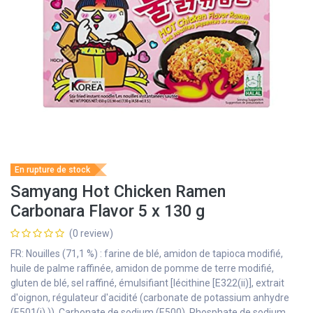
En rupture de stock
Samyang Hot Chicken Ramen
Carbonara Flavor 5 x 130 g
(0 review)
FR: Nouilles (71,1 %) : farine de blé, amidon de tapioca modifié,
huile de palme raffinée, amidon de pomme de terre modifié,
gluten de blé, sel raffiné, émulsifiant [lécithine [E322(ii)], extrait
d'oignon, régulateur d'acidité (carbonate de potassium anhydre
(E501(i) )), Carbonate de sodium (E500), Phosphate de sodium