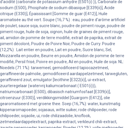
d'acidité (carbonate de potassium anhydre (E501(i) )), Carbonate de
sodium (E500), Phosphate de sodium dibasique [E339(ii)], Acide
citrique (E330)], Épaississant [Gomme de guar (E412)], Huile
aromatisée au thé vert. Soupe (16,7 %) : eau, poudre d'arôme artificiel
de poulet, sauce soja, sucre blanc, poudre de piment rouge, poudre de
piment rouge, huile de soja, oignon, huile de graines de piment rouge,
ail, amidon de pomme de terre modifié, extrait de paprika, extrait de
piment décoloré, Poudre de Poivre Noir, Poudre de Curry. Poudre
(12,2%) : Lait entier en poudre, Lait en poudre, Sucre blanc, Sel,
Mozzarella en poudre, Beurre en poudre, Amidon de pomme de terre
modifié, Persil frisé, Poivre en poudre, Ail en poudre, Huile de soja. NL:
Noedels (71.1%): tarwemeel, gemodificeerd tapiocazetmeel,
geraffineerde palmolie, gemodificeerd aardappelzetmeel, tarwegluten,
geraffineerd zout, emulgator [lecithine [E322(ii)], ui-extract,
zuurteregelaar (watervrij kaliumcarbonaat ( E501(i))),
natriumcarbonaat (E500), dibasisch natriumfosfaat [E339(ii)],
citroenzuur (E330)], verdikkingsmiddel [Guargom (E412)], olie
gearomatiseerd met groene thee. Soep (16,7%): water, kunstmatig
kippenaromapoeder, sojasaus, witte suiker, rode chilipoeder, rode
chilipoeder, sojaolie, ui, rode chilizaadolie, knoflook,
zetmeelaardappelextract, paprika-extract, verkleurd chili-extract,
zwarte peperpoeder, kerriepoeder. Poeder (12,2%): volle melkpoeder,