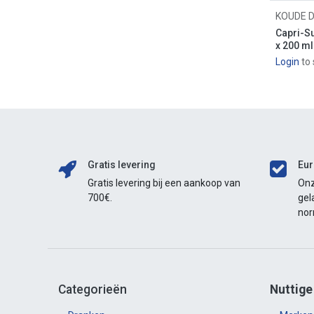
SKITTLES
KOUDE 
WARHEADS
Capri-Su
DORAYAKI
x 200 ml
REESE'S
Login
to 
DR. SOUR
BABY STAR
KEEBLER
KIMURA
YOPOKKI
KEWPIE
Gratis levering
Eur
TAKIS
Gratis levering bij een aankoop van
Onz
FRITOLAY
700€.
gel
no
YAMAYOSHI
MINAMOTO
ARIZONA
TOXISCH AFVAL
BRAIN BLASTERZ
Categorieën
Nuttige
CHIPOYS