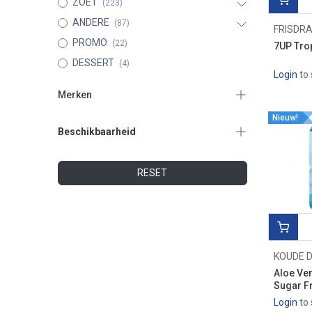
ZOET
(223)
ANDERE
(87)
FRISDR
PROMO
(22)
7UP Trop
DESSERT
(4)
Login
to 
Merken
Nieuw!
Beschikbaarheid
BOURBON
Verbergen uit voorraad
CALYPSO
RESET
FUZE-TEA
FELKO
BRAINROT
GLICO
KOUDE 
MORFOSE
Aloe Ver
HETE CHIP
Sugar F
HATAKOSEN
Login
to 