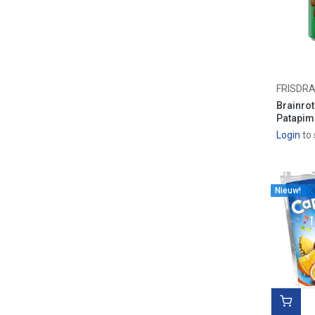
KIRBY
DRAGON BALL
MINI TAIYAKI
YAMAZAKI PICOLA
CHUCCHU
FRISDR
YAOKIN
Brainrot
DIAMANT
Patapim
HIGASHIMARU
Login
to 
KIT KAT
NARUTO
NERDS
Nieuw!
SOUR PATCH
PRIME
BOUNTY
LIEFDE & LIEFDE
FANTA
MONSTER
CHEETOS