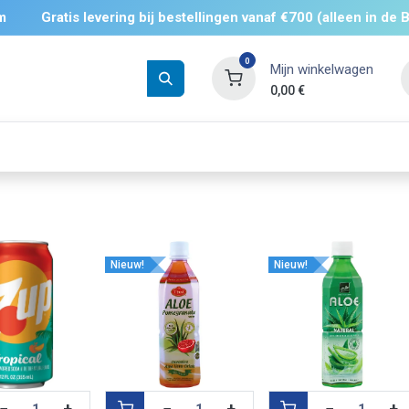
m
Gratis levering bij bestellingen vanaf €700 (alleen in de 
0
Mijn winkelwagen
0,00
€
Drankjes
Zout
Zoet
Bevroren
Nieuw!
Nieuw!
−
+
−
+
−
+