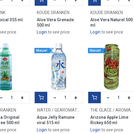
ANK
KOUDE DRANKEN
KOUDE DRANKEN
ical 355 ml
Aloe Vera Grenade
Aloe Vera Naturel 500
500 ml
ml
see price
Login
to see price
Login
to see price
Nieuw!
Nieuw!
−
+
−
+
−
+
DRANKEN
WATER / GEAROMATISEERD WATER
THE GLACE / AROMATISÉ
a Original
Aqua Jelly Ramune
Arizona Apple Lime
ree 500 ml
viral 515 ml
Rickey 650 ml
see price
Login
to see price
Login
to see price