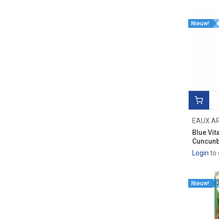
KABAYA
MEITO
Nieuw!
SAKUMA
SAMYANG
KANRO
ONE PIECE
SPY X FAMILY
KIRIN
SANYO SAPPORO
CALBEE
EAUX A
TOKYO REVENGERS
Blue Vit
ENSKY
Cuncunb
CORIS
Login
to 
MOCHI
HAYAKAWA
LOTTE
Nieuw!
UHA
POKEMON