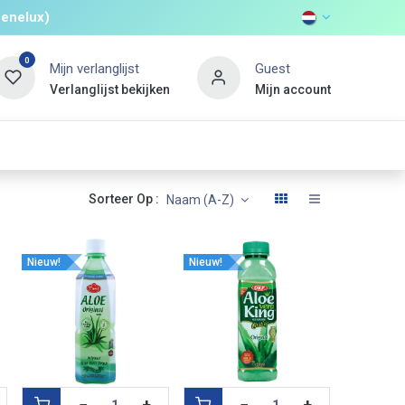
Benelux)
0
Mijn verlanglijst
Guest
Verlanglijst bekijken
Mijn account
ONTDEKKEN
Non Food
Promo's
Nieuwe Klant
Sorteer Op :
Naam (A-Z)
Nieuw!
Nieuw!
−
+
−
+