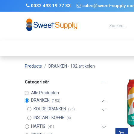
Overslaan naar inhoud
​
0032 493 19 77 83 ​
sales@sweet-supply.co
TRENDS
Nieuwe !
Terug op voorraad
Tik Tok
Products
DRANKEN
- 102 artikelen
Categorieën
Alle Producten
DRANKEN
(102)
KOUDE DRANKEN
(96)
INSTANT KOFFIE
(4)
HARTIG
(41)